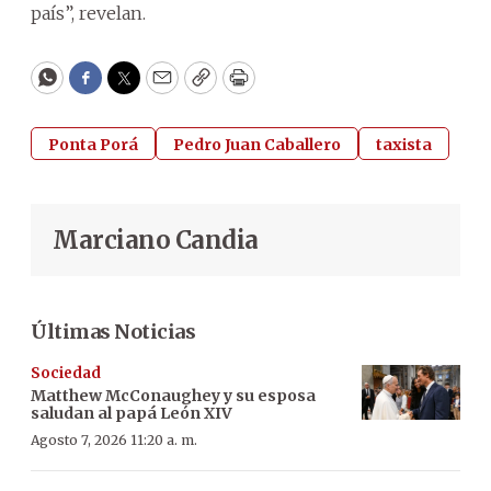
país”, revelan.
WhatsApp
Facebook
Twitter
Email
Copy
Print
Ponta Porá
Pedro Juan Caballero
taxista
Marciano Candia
Últimas Noticias
Sociedad
Matthew McConaughey y su esposa
saludan al papá León XIV
Agosto 7, 2026 11:20 a. m.