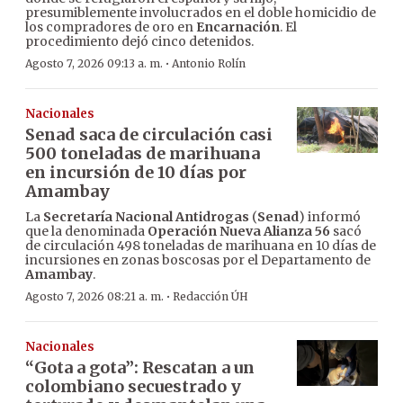
presumiblemente involucrados en el doble homicidio de
los compradores de oro en
Encarnación
. El
procedimiento dejó cinco detenidos.
·
Agosto 7, 2026 09:13 a. m.
Antonio Rolín
Nacionales
Senad saca de circulación casi
500 toneladas de marihuana
en incursión de 10 días por
Amambay
La
Secretaría Nacional Antidrogas
(
Senad
) informó
que la denominada
Operación Nueva Alianza 56
sacó
de circulación 498 toneladas de marihuana en 10 días de
incursiones en zonas boscosas por el Departamento de
Amambay
.
·
Agosto 7, 2026 08:21 a. m.
Redacción ÚH
Nacionales
“Gota a gota”: Rescatan a un
colombiano secuestrado y