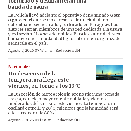
torturado y desmantelan una
banda de usura
La Policía llevó adelante el operativo denominado
Gota
a gota
en el que se dio el rescate de un ciudadano
colombiano secuestrado y torturado en Paraguay. Los
autores serían miembros de una red dedicada a la
usura
y
extorsión
. Hay seis detenidos. Para las autoridades es
llamativo que la modalidad ligada al crimen organizado
se instale en el país.
·
Agosto 7, 2026 07:47 a. m.
Redacción ÚH
Nacionales
Un descenso de la
temperatura llega este
viernes, en torno a los 13°C
La
Dirección de Meteorología
pronostica una jornada
fresca, con cielo mayormente nublado y vientos
moderados del sur para este viernes. La temperatura
oscilará entre 13 y 20°C, mientras que la humedad será
alta, alrededor de 80%.
·
Agosto 7, 2026 07:12 a. m.
Redacción ÚH