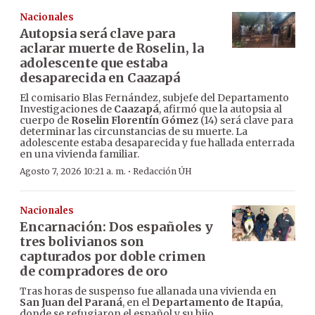
Nacionales
Autopsia será clave para
aclarar muerte de Roselin, la
adolescente que estaba
desaparecida en Caazapá
El comisario Blas Fernández, subjefe del Departamento
Investigaciones de
Caazapá
, afirmó que la autopsia al
cuerpo de
Roselin Florentín Gómez
(14) será clave para
determinar las circunstancias de su muerte. La
adolescente estaba desaparecida y fue hallada enterrada
en una vivienda familiar.
·
Agosto 7, 2026 10:21 a. m.
Redacción ÚH
Nacionales
Encarnación: Dos españoles y
tres bolivianos son
capturados por doble crimen
de compradores de oro
Tras horas de suspenso fue allanada una vivienda en
San Juan del Paraná
, en el
Departamento de Itapúa
,
donde se refugiaron el español y su hijo,