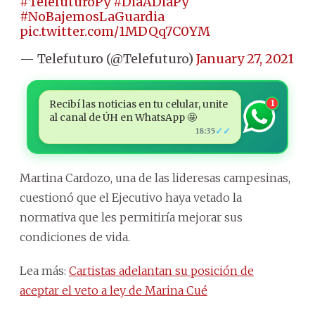
#TelefuturoPy
#DiaADiaPy
#NoBajemosLaGuardia
pic.twitter.com/1MDQq7C0YM
— Telefuturo (@Telefuturo)
January 27, 2021
Recibí las noticias en tu celular, unite
1
al canal de ÚH en WhatsApp 🤩
✓✓
18:35
Martina Cardozo, una de las lideresas campesinas,
cuestionó que el Ejecutivo haya vetado la
normativa que les permitiría mejorar sus
condiciones de vida.
Lea más:
Cartistas adelantan su posición de
aceptar el veto a ley de Marina Cué