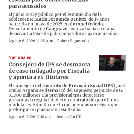
para acusados
El juicio oral y público por el feminicidio de la
adolescente
María Fernanda
Benítez, de 17 años,
ocurrido en mayo de 2025 en
Coronel Oviedo
,
Departamento de
Caaguazú
, avanza hacia su etapa
decisiva. La Fiscalía pidió penas duras para acusados.
·
Agosto 6, 2026 11:25 a. m.
Robert Figueredo
Nacionales
Consejero de IPS se desmarca
de caso indagado por Fiscalía
y apunta a ex titulares
El consejero del
Instituto de Previsión Social
(
IPS
) José
Emilio Argaña se desmarcó del supuesto perjuicio de G.
61.000 millones a la previsional tras detectarse
presuntas irregularidades en contrato de quirófanos
modulares. Admitió que firmó adendas sucesivas que
prolongaron plazos sin resultados.
·
Agosto 6, 2026 11:10 a. m.
Redacción ÚH