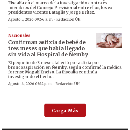
Fiscalía
en el marco de la investigación contra ex
miembros del Consejo Previsional entre ellos, los ex
presidentes Vicente Bataglia y Jorge Brítez.
·
Agosto 5, 2026 09:56 a. m.
Redacción ÚH
Nacionales
Confirman asfixia de bebé de
tres meses que había llegado
sin vida al Hospital de Ñemby
El pequeño de 3 meses falleció por asfixia por
broncoaspiración en
Ñemby
, según confirmó la médica
forense
Magalí Enciso
. La
Fiscalía
continúa
investigando el hecho.
·
Agosto 4, 2026 05:14 p. m.
Redacción ÚH
Carga Más