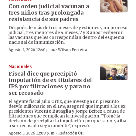
Con orden judicial vacunan a
tres niños tras prolongada
resistencia de sus padres
Después de más de tres meses de gestiones y un proceso
judicial, tres menores de 4 meses, 7 y 8 años recibieron
las vacunas que les correspondían dentro del esquema
nacional de inmunización.
·
Agosto 5, 2026 12:40 p. m.
Wilson Ferreira
Nacionales
Fiscal dice que precipitó
imputación de ex titulares del
IPS por filtraciones y para no
ser recusado
El agente fiscal Julio Ortiz, que investiga un presunto
desvío millonario en el
IPS
, aseguró que imputó a los ex
presidentes
Vicente Bataglia
y
Jorge Brítez
a causa de
filtraciones que complican la investigación. “Tomé la
decisión de precipitar la imputación porque, si no, ya iba
a ser recusado seguramente”, expresó.
·
Agosto 5, 2026 12:08 p. m.
Redacción ÚH