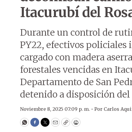
Itacurubí del Ros
Durante un control de ruti
PY22, efectivos policiale
cargado con madera aserra
forestales vencidas en Itac
Departamento de San Pedr
detenido a disposición del
Noviembre 8, 2025 07:09 p. m. •
Por
Carlos Aqu
WhatsApp
Facebook
Twitter
Email
Copy
Print