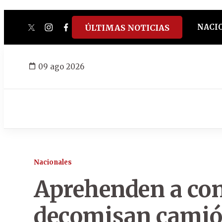
NACI
ÚLTIMAS NOTICIAS
twitter
instagram
facebook
tiktok
youtube
spotify
09 ago 2026
Nacionales
Aprehenden a con
decomisan camió