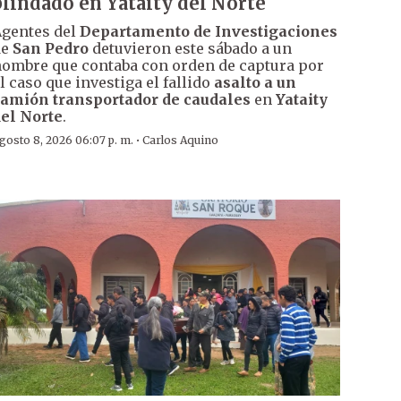
blindado en Yataity del Norte
gentes del
Departamento de Investigaciones
de
San Pedro
detuvieron este sábado a un
ombre que contaba con orden de captura por
l caso que investiga el fallido
asalto a un
amión transportador de caudales
en
Yataity
el Norte
.
·
gosto 8, 2026 06:07 p. m.
Carlos Aquino