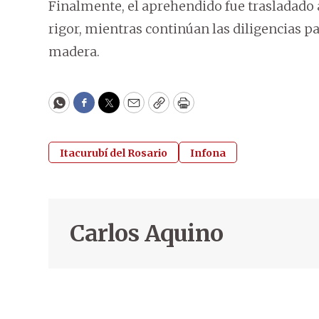
Finalmente, el aprehendido fue trasladado a
rigor, mientras continúan las diligencias p
madera.
WhatsApp
Facebook
Twitter
Email
Copy
Print
Itacurubí del Rosario
Infona
Carlos Aquino