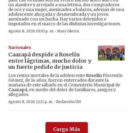
país. Las víctimas son un recién nacido ahorcado con
un alambre y arrojado a una letrina, dos compradores
de oro y una mujer, asesinados a balazos, además de una
adolescente ahogada y desmembrada y un joven
asesinado con un hacha. Hay varios detenidos e
imputados en el marco de las distintas investigaciones.
·
Agosto 8, 2026 03:03 p. m.
Mary Glezcu
Nacionales
Caazapá despide a Roselín
entre lágrimas, mucho dolor y
un fuerte pedido de justicia
Los restos mortales de la adolescente
Roselín
Florentín
Gómez, de 14 años, fueron enterrados durante la
mañana de este sábado en el Cementerio Municipal de
Caazapá
, en medio del dolor de familiares, amigos y
allegados.
·
Agosto 8, 2026 12:11 p. m.
Redacción ÚH
Carga Más