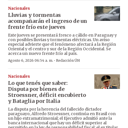
Nacionales
Lluvias y tormentas
acompañarán el ingreso de un
frente frío este jueves
Este jueves se presentará fresco a cálido en Paraguay y
con posibles lluvias y tormentas eléctricas. Un aviso
especial advierte que el fenómeno afectará a la Región
Oriental y el centro y sur de la Región Occidental. Se
acerca un nuevo frente frío al país.
·
Agosto 6, 2026 06:54 a. m.
Redacción ÚH
Nacionales
Lo que tenés que saber:
Disputa por bienes de
Stroessner, déficit encubierto
y Bataglia por Italia
La disputa por la herencia del fallecido dictador
paraguayo, Alfredo Stroessner, continúa en Brasil con
un hijo extramatrimonial; el Ejecutivo admitió ante la
banca internacional que hay un déficit superior al
permitido en la ley de responsabilidad fiscal; el ex titular