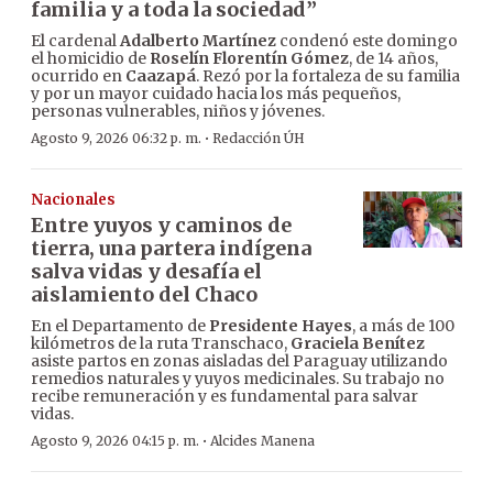
familia y a toda la sociedad”
El cardenal
Adalberto Martínez
condenó este domingo
el homicidio de
Roselín Florentín Gómez
, de 14 años,
ocurrido en
Caazapá
. Rezó por la fortaleza de su familia
y por un mayor cuidado hacia los más pequeños,
personas vulnerables, niños y jóvenes.
·
Agosto 9, 2026 06:32 p. m.
Redacción ÚH
Nacionales
Entre yuyos y caminos de
tierra, una partera indígena
salva vidas y desafía el
aislamiento del Chaco
En el Departamento de
Presidente Hayes
, a más de 100
kilómetros de la ruta Transchaco,
Graciela Benítez
asiste partos en zonas aisladas del Paraguay utilizando
remedios naturales y yuyos medicinales. Su trabajo no
recibe remuneración y es fundamental para salvar
vidas.
·
Agosto 9, 2026 04:15 p. m.
Alcides Manena