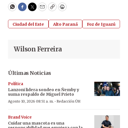
WhatsApp
Facebook
Twitter
Email
Copy
Print
Ciudad del Este
Alto Paraná
Foz de Iguazú
Wilson Ferreira
Últimas Noticias
Política
Lanzoni lidera sondeo en Ñemby y
suma respaldo de Miguel Prieto
·
Agosto 10, 2026 08:51 a. m.
Redacción ÚH
Brand Voice
Cuidar una mascota es una
responsabilidad que empieza con la