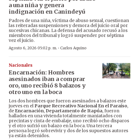
a una niña y genera
indignación en Canindeyú
Padres de una niña, víctima de abuso sexual, cuestionan
las reiteradas suspensiones y demora del juicio oral por
sucesivas chicanas. La defensa del acusado recusó a los
miembros del tribunal y logró suspender por séptima
vez el juicio.
·
Agosto 6, 2026 05:02 p. m.
Carlos Aquino
Nacionales
Encarnación: Hombres
asesinados iban a comprar
oro, uno recibió 8 balazos y
otro uno en la boca
Los dos hombres que fueron asesinados a balazos este
jueves en el
Parque Recreativo Nacional En el Paraíso
,
de
Encarnación
,
Departamento de Itapúa
, fueron
hallados en una vivienda totalmente maniatados con
precintas y cinta de embalaje, uno recibió ocho disparos
y el otro sufrió un balazo en la boca. Una tercera
persona logró sobrevivir y dos de los supuestos autores
ya están detenidos.