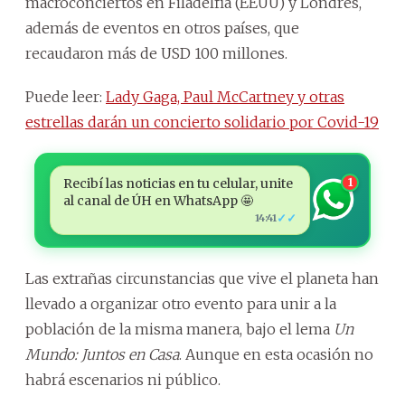
macroconciertos en Filadelfia (EEUU) y Londres,
además de eventos en otros países, que
recaudaron más de USD 100 millones.
Puede leer:
Lady Gaga, Paul McCartney y otras
estrellas darán un concierto solidario por Covid-19
Recibí las noticias en tu celular, unite
1
al canal de ÚH en WhatsApp 🤩
✓✓
14:41
Las extrañas circunstancias que vive el planeta han
llevado a organizar otro evento para unir a la
población de la misma manera, bajo el lema
Un
Mundo: Juntos en Casa
. Aunque en esta ocasión no
habrá escenarios ni público.