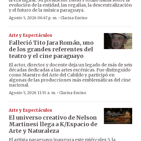
la era digital. Su presidente David Portillo habla sobre la
evolución de la entidad, las regalías, la descentralización
y el futuro de la música paraguaya.
·
Agosto 5, 2026 06:47 p. m.
Clarisa Enciso
Arte y Espectáculos
Falleció Tito Jara Román, uno
de los grandes referentes del
teatro y el cine paraguayo
El actor, director y docente deja un legado de más de seis
décadas dedicadas a las artes escénicas. Fue distinguido
como Maestro del Arte del Cabildo y participó en
algunas de las producciones más emblemáticas del cine
nacional.
·
Agosto 5, 2026 11:55 a. m.
Clarisa Enciso
Arte y Espectáculos
El universo creativo de Nelson
Martinesi llega a K/Espacio de
Arte y Naturaleza
El artista paraguayo inaugura este miércoles 5, la