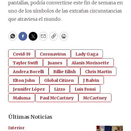
pantallas, podría convertirse este fin de semana en
uno de los símbolos de las extrañas circunstancias
que atraviesa el mundo.
WhatsApp
Facebook
Twitter
Email
Copy
Print
Covid-19
Coronavirus
Lady Gaga
Taylor Swift
Juanes
Alanis Morissette
Andrea Bocelli
Billie Eilish
Chris Martin
Elton John
Global Citizen
J Balvin
Jennifer López
Lizzo
Luis Fonsi
Maluma
Paul McCartney
McCartney
Últimas Noticias
Interior