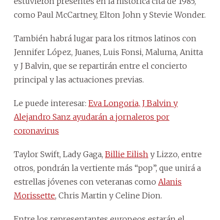
estuvieron presentes en la histórica cita de 1985,
como Paul McCartney, Elton John y Stevie Wonder.
También habrá lugar para los ritmos latinos con
Jennifer López, Juanes, Luis Fonsi, Maluma, Anitta
y J Balvin, que se repartirán entre el concierto
principal y las actuaciones previas.
Le puede interesar:
Eva Longoria, J Balvin y
Alejandro Sanz ayudarán a jornaleros por
coronavirus
Taylor Swift, Lady Gaga,
Billie Eilish
y Lizzo, entre
otros, pondrán la vertiente más “pop”, que unirá a
estrellas jóvenes con veteranas como
Alanis
Morissette
, Chris Martin y Celine Dion.
Entre los representantes europeos estarán el