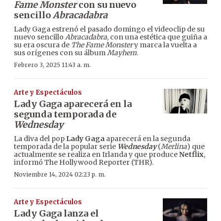
Fame Monster
con su nuevo
sencillo
Abracadabra
Lady Gaga estrenó el pasado domingo el videoclip de su
nuevo sencillo
Abracadabra
, con una estética que guiña a
su era oscura de
The Fame Monster
y marca la vuelta a
sus orígenes con su álbum
Mayhem
.
Febrero 3, 2025 11:43 a. m.
Arte y Espectáculos
Lady Gaga aparecerá en la
segunda temporada de
Wednesday
La diva del pop
Lady Gaga
aparecerá en la segunda
temporada de la popular serie
Wednesday
(
Merlina
) que
actualmente se realiza en Irlanda y que produce
Netflix
,
informó The Hollywood Reporter (THR).
Noviembre 14, 2024 02:23 p. m.
Arte y Espectáculos
Lady Gaga lanza el