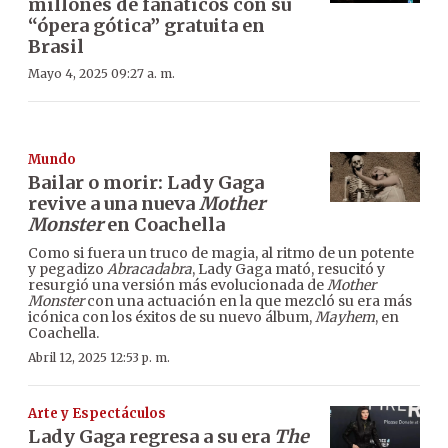
millones de fanáticos con su
“ópera gótica” gratuita en
Brasil
Mayo 4, 2025 09:27 a. m.
Mundo
Bailar o morir: Lady Gaga
revive a una nueva
Mother
Monster
en Coachella
Como si fuera un truco de magia, al ritmo de un potente
y pegadizo
Abracadabra
, Lady Gaga mató, resucitó y
resurgió una versión más evolucionada de
Mother
Monster
con una actuación en la que mezcló su era más
icónica con los éxitos de su nuevo álbum,
Mayhem
, en
Coachella.
Abril 12, 2025 12:53 p. m.
Arte y Espectáculos
Lady Gaga regresa a su era
The