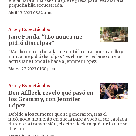
encarnará a una asesina que regresa para rescatar a su
pequeña hija secuestrada.
Abril 15, 2023 08:32 a. m.
Arte y Espectáculos
Jane Fonda: “JLo nunca me
pidió disculpas”
“Me dio una cachetada, me cortó la cara con su anillo y
nunca me pidió disculpas”, es el fuerte reclamo que la
actriz Jane Fonda le hace a Jennifer López.
Marzo 27, 2023 01:38 p. m.
Arte y Espectáculos
Ben Affleck reveló qué pasó en
los Grammy, con Jennifer
López
Debido a los rumores que se generaron, tras el
incómodo momento en que la pareja vivió al ser captada
durante la transmisión, el actor declaró qué fue lo que se
dijeron.