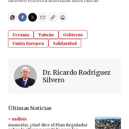
también enfrenta amenazas autocráticas.
WhatsApp
Facebook
Twitter
Email
Copy
Print
Ucrania
Taiwán
Gobierno
Unión Europea
Solidaridad
Dr. Ricardo Rodriguez
Silvero
Últimas Noticias
+ análisis
Asunción: ¿Qué dice el Plan Regulador