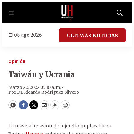
Menú
Mostrar
búsqued
08 ago 2026
ÚLTIMAS NOTICIAS
Opinión
Taiwán y Ucrania
Marzo 20, 2022 05:10 a. m. •
Por
Dr. Ricardo Rodriguez Silvero
WhatsApp
Facebook
Twitter
Email
Copy
Print
La masiva invasión del ejército implacable de