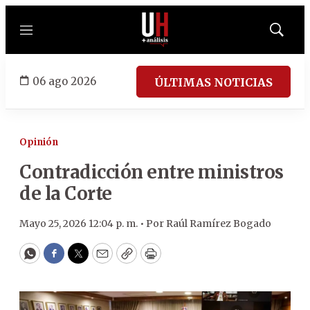
Menú
Mostrar
búsqued
06 ago 2026
ÚLTIMAS NOTICIAS
Opinión
Contradicción entre ministros
de la Corte
Mayo 25, 2026 12:04 p. m. •
Por
Raúl Ramírez Bogado
WhatsApp
Facebook
Twitter
Email
Copy
Print