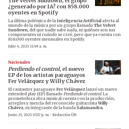
The Velvet Sundown, el grupo
¿generado por IA? con 858.000
oyentes en Spotify
La última polémica de la
Inteligencia Artificial
afecta al
mundo de la música por un grupo llamado
The Velvet
Sundown
, del que nadie sabe nada, ni quiénes son sus
componentes ni cuándo se creó, pero que ya cuenta con
858.000 oyentes mensuales en Spotify.
Julio 4, 2025 11:49 a. m.
Nacionales
Perdiendo el control
, el nuevo
EP de los artistas paraguayos
Fer Velázquez y Willy Chávez
El cantautor paraguayo
Fer Velázquez
lanzó un nuevo
extended play (EP) llamado
Perdiendo el control
. La
prometedora obra musical cuenta con la producción,
arreglos y mezcla del reconocido guitarrista
Willy
Chávez
, ex integrante de la banda
Salamandra
.
·
Junio 25, 2025 03:17 p. m.
Redacción ÚH