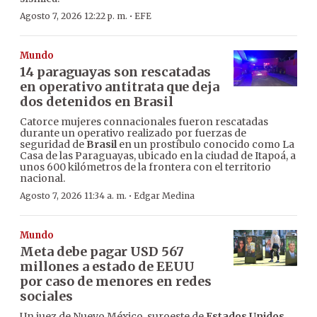
·
Agosto 7, 2026 12:22 p. m.
EFE
Mundo
14 paraguayas son rescatadas
en operativo antitrata que deja
dos detenidos en Brasil
Catorce mujeres connacionales fueron rescatadas
durante un operativo realizado por fuerzas de
seguridad de
Brasil
en un prostíbulo conocido como La
Casa de las Paraguayas, ubicado en la ciudad de Itapoá, a
unos 600 kilómetros de la frontera con el territorio
nacional.
·
Agosto 7, 2026 11:34 a. m.
Edgar Medina
Mundo
Meta debe pagar USD 567
millones a estado de EEUU
por caso de menores en redes
sociales
Un juez de Nuevo México, suroeste de
Estados Unidos
,