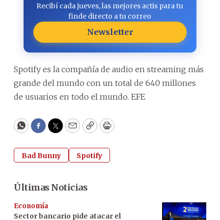
Recibí cada jueves, las mejores actis para tu
finde directo a tu correo
Newsletter
Spotify es la compañía de audio en streaming más
grande del mundo con un total de 640 millones
de usuarios en todo el mundo. EFE
WhatsApp
Facebook
Twitter
Email
Copy
Print
Bad Bunny
Spotify
Últimas Noticias
Economía
Sector bancario pide atacar el