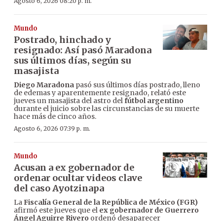
Agosto 6, 2026 08:20 p. m.
Mundo
Postrado, hinchado y
resignado: Así pasó Maradona
sus últimos días, según su
masajista
Diego Maradona
pasó sus últimos días postrado, lleno
de edemas y aparentemente resignado, relató este
jueves un masajista del astro del
fútbol argentino
durante el juicio sobre las circunstancias de su muerte
hace más de cinco años.
Agosto 6, 2026 07:39 p. m.
Mundo
Acusan a ex gobernador de
ordenar ocultar videos clave
del caso Ayotzinapa
La
Fiscalía General de la República de México (FGR)
afirmó este jueves que el
ex gobernador de Guerrero
Ángel Aguirre Rivero
ordenó desaparecer