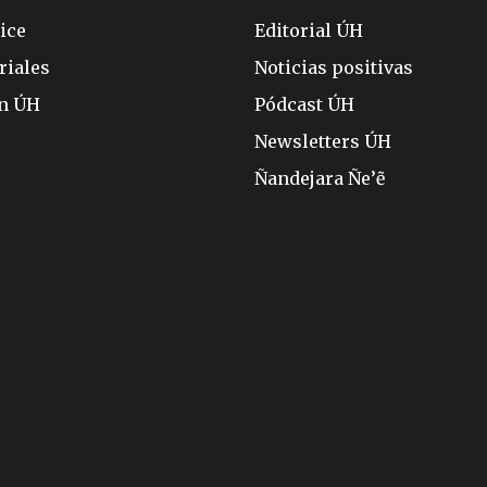
ice
Editorial ÚH
riales
Noticias positivas
ón ÚH
Pódcast ÚH
Newsletters ÚH
Ñandejara Ñe’ẽ