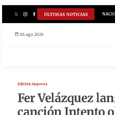
NACI
ÚLTIMAS NOTICIAS
twitter
instagram
facebook
tiktok
youtube
spotify
06 ago 2026
Edición Impresa
Fer Velázquez la
canción Intento o