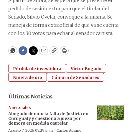
A partir de ahora, se espera que se presente el
pedido de sesión extra para que el titular del
Senado, Silvio Ovelar, convoque a la misma. Se
maneja de forma extraoficial de que ya se cuenta
con los 30 votos para echar al senador cartista.
WhatsApp
Facebook
Twitter
Email
Copy
Print
Pérdida de investidura
Víctor Bogado
Niñera de oro
Cámara de Senadores
Últimas Noticias
Nacionales
Abogado denuncia falta de Justicia en
Curuguaty y cuestiona a jueza por
demora en medida cautelar
·
Agosto 7, 2026 07:29 p. m.
Carlos Aquino