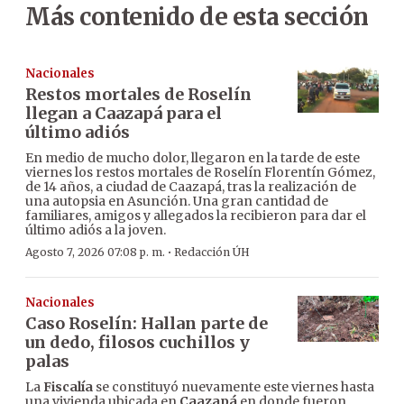
Más contenido de esta sección
Nacionales
Restos mortales de Roselín
llegan a Caazapá para el
último adiós
En medio de mucho dolor, llegaron en la tarde de este
viernes los restos mortales de Roselín Florentín Gómez,
de 14 años, a ciudad de Caazapá, tras la realización de
una autopsia en Asunción. Una gran cantidad de
familiares, amigos y allegados la recibieron para dar el
último adiós a la joven.
·
Agosto 7, 2026 07:08 p. m.
Redacción ÚH
Nacionales
Caso Roselín: Hallan parte de
un dedo, filosos cuchillos y
palas
La
Fiscalía
se constituyó nuevamente este viernes hasta
una vivienda ubicada en
Caazapá
en donde fueron