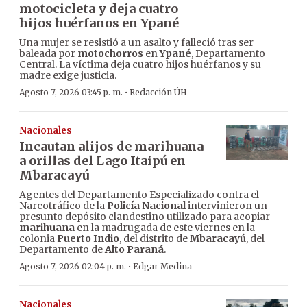
motocicleta y deja cuatro
hijos huérfanos en Ypané
Una mujer se resistió a un asalto y falleció tras ser
baleada por
motochorros
en
Ypané
, Departamento
Central. La víctima deja cuatro hijos huérfanos y su
madre exige justicia.
·
Agosto 7, 2026 03:45 p. m.
Redacción ÚH
Nacionales
Incautan alijos de marihuana
a orillas del Lago Itaipú en
Mbaracayú
Agentes del Departamento Especializado contra el
Narcotráfico de la
Policía Nacional
intervinieron un
presunto depósito clandestino utilizado para acopiar
marihuana
en la madrugada de este viernes en la
colonia
Puerto Indio
, del distrito de
Mbaracayú
, del
Departamento de
Alto Paraná
.
·
Agosto 7, 2026 02:04 p. m.
Edgar Medina
Nacionales