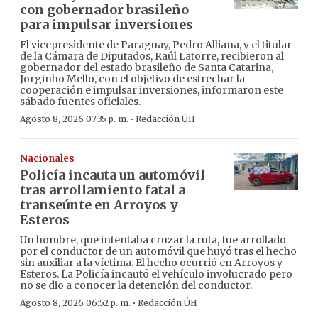
con gobernador brasileño
para impulsar inversiones
El vicepresidente de Paraguay, Pedro Alliana, y el titular
de la Cámara de Diputados, Raúl Latorre, recibieron al
gobernador del estado brasileño de Santa Catarina,
Jorginho Mello, con el objetivo de estrechar la
cooperación e impulsar inversiones, informaron este
sábado fuentes oficiales.
·
Agosto 8, 2026 07:35 p. m.
Redacción ÚH
Nacionales
Policía incauta un automóvil
tras arrollamiento fatal a
transeúnte en Arroyos y
Esteros
Un hombre, que intentaba cruzar la ruta, fue arrollado
por el conductor de un automóvil que huyó tras el hecho
sin auxiliar a la víctima. El hecho ocurrió en Arroyos y
Esteros. La Policía incautó el vehículo involucrado pero
no se dio a conocer la detención del conductor.
·
Agosto 8, 2026 06:52 p. m.
Redacción ÚH