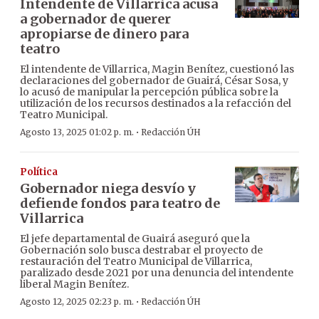
Intendente de Villarrica acusa
a gobernador de querer
apropiarse de dinero para
teatro
El intendente de Villarrica, Magin Benítez, cuestionó las
declaraciones del gobernador de Guairá, César Sosa, y
lo acusó de manipular la percepción pública sobre la
utilización de los recursos destinados a la refacción del
Teatro Municipal.
·
Agosto 13, 2025 01:02 p. m.
Redacción ÚH
Política
Gobernador niega desvío y
defiende fondos para teatro de
Villarrica
El jefe departamental de Guairá aseguró que la
Gobernación solo busca destrabar el proyecto de
restauración del Teatro Municipal de Villarrica,
paralizado desde 2021 por una denuncia del intendente
liberal Magin Benítez.
·
Agosto 12, 2025 02:23 p. m.
Redacción ÚH