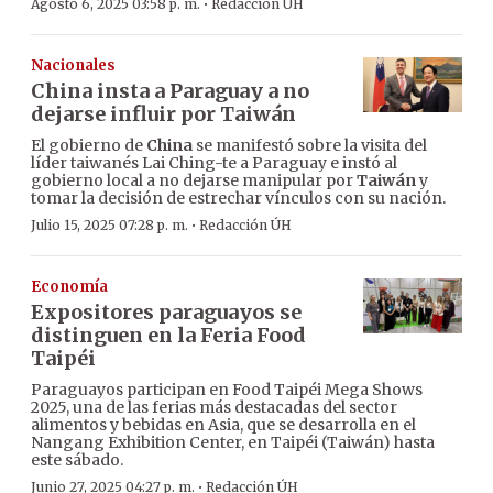
·
Agosto 6, 2025 03:58 p. m.
Redacción ÚH
Nacionales
China insta a Paraguay a no
dejarse influir por Taiwán
El gobierno de
China
se manifestó sobre la visita del
líder taiwanés Lai Ching-te a Paraguay e instó al
gobierno local a no dejarse manipular por
Taiwán
y
tomar la decisión de estrechar vínculos con su nación.
·
Julio 15, 2025 07:28 p. m.
Redacción ÚH
Economía
Expositores paraguayos se
distinguen en la Feria Food
Taipéi
Paraguayos participan en Food Taipéi Mega Shows
2025, una de las ferias más destacadas del sector
alimentos y bebidas en Asia, que se desarrolla en el
Nangang Exhibition Center, en Taipéi (Taiwán) hasta
este sábado.
·
Junio 27, 2025 04:27 p. m.
Redacción ÚH