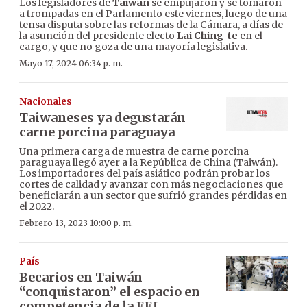
Los legisladores de
Taiwán
se empujaron y se tomaron
a trompadas en el Parlamento este viernes, luego de una
tensa disputa sobre las reformas de la Cámara, a días de
la asunción del presidente electo
Lai Ching-te
en el
cargo, y que no goza de una mayoría legislativa.
Mayo 17, 2024 06:34 p. m.
Nacionales
Taiwaneses ya degustarán
carne porcina paraguaya
Una primera carga de muestra de carne porcina
paraguaya llegó ayer a la República de China (Taiwán).
Los importadores del país asiático podrán probar los
cortes de calidad y avanzar con más negociaciones que
beneficiarán a un sector que sufrió grandes pérdidas en
el 2022.
Febrero 13, 2023 10:00 p. m.
País
Becarios en Taiwán
“conquistaron” el espacio en
competencia de la EEI