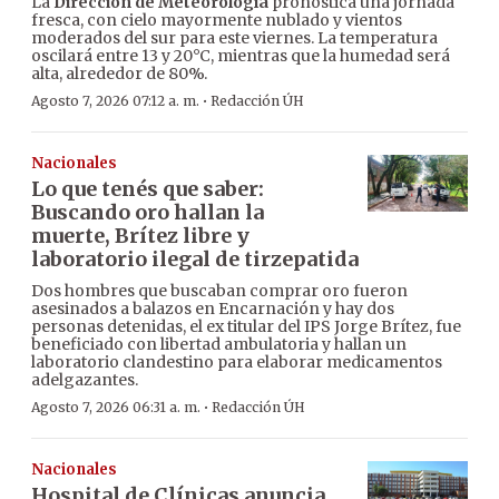
La
Dirección de Meteorología
pronostica una jornada
fresca, con cielo mayormente nublado y vientos
moderados del sur para este viernes. La temperatura
oscilará entre 13 y 20°C, mientras que la humedad será
alta, alrededor de 80%.
·
Agosto 7, 2026 07:12 a. m.
Redacción ÚH
Nacionales
Lo que tenés que saber:
Buscando oro hallan la
muerte, Brítez libre y
laboratorio ilegal de tirzepatida
Dos hombres que buscaban comprar oro fueron
asesinados a balazos en Encarnación y hay dos
personas detenidas, el ex titular del IPS Jorge Brítez, fue
beneficiado con libertad ambulatoria y hallan un
laboratorio clandestino para elaborar medicamentos
adelgazantes.
·
Agosto 7, 2026 06:31 a. m.
Redacción ÚH
Nacionales
Hospital de Clínicas anuncia