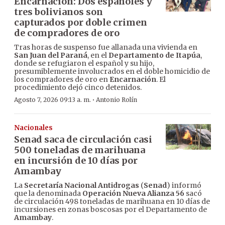
Encarnación: Dos españoles y
tres bolivianos son
capturados por doble crimen
de compradores de oro
Tras horas de suspenso fue allanada una vivienda en
San Juan del Paraná
, en el
Departamento de Itapúa
,
donde se refugiaron el español y su hijo,
presumiblemente involucrados en el doble homicidio de
los compradores de oro en
Encarnación
. El
procedimiento dejó cinco detenidos.
·
Agosto 7, 2026 09:13 a. m.
Antonio Rolín
Nacionales
Senad saca de circulación casi
500 toneladas de marihuana
en incursión de 10 días por
Amambay
La
Secretaría Nacional Antidrogas
(
Senad
) informó
que la denominada
Operación Nueva Alianza 56
sacó
de circulación 498 toneladas de marihuana en 10 días de
incursiones en zonas boscosas por el Departamento de
Amambay
.