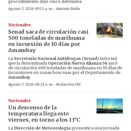
procedimiento dejó cinco detenidos.
·
Agosto 7, 2026 09:13 a. m.
Antonio Rolín
Nacionales
Senad saca de circulación casi
500 toneladas de marihuana
en incursión de 10 días por
Amambay
La
Secretaría Nacional Antidrogas
(
Senad
) informó
que la denominada
Operación Nueva Alianza 56
sacó
de circulación 498 toneladas de marihuana en 10 días de
incursiones en zonas boscosas por el Departamento de
Amambay
.
·
Agosto 7, 2026 08:21 a. m.
Redacción ÚH
Nacionales
Un descenso de la
temperatura llega este
viernes, en torno a los 13°C
La
Dirección de Meteorología
pronostica una jornada