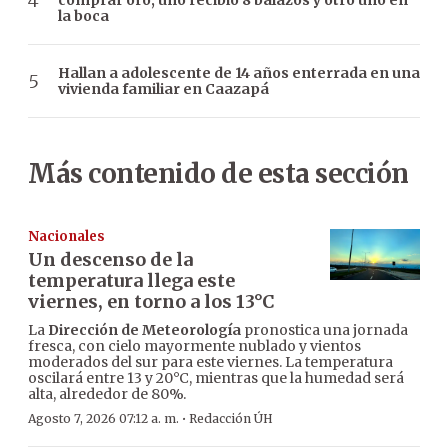
comprar oro, uno recibió 8 balazos y otro uno en
la boca
Hallan a adolescente de 14 años enterrada en una
vivienda familiar en Caazapá
Más contenido de esta sección
Nacionales
Un descenso de la
temperatura llega este
viernes, en torno a los 13°C
La
Dirección de Meteorología
pronostica una jornada
fresca, con cielo mayormente nublado y vientos
moderados del sur para este viernes. La temperatura
oscilará entre 13 y 20°C, mientras que la humedad será
alta, alrededor de 80%.
·
Agosto 7, 2026 07:12 a. m.
Redacción ÚH