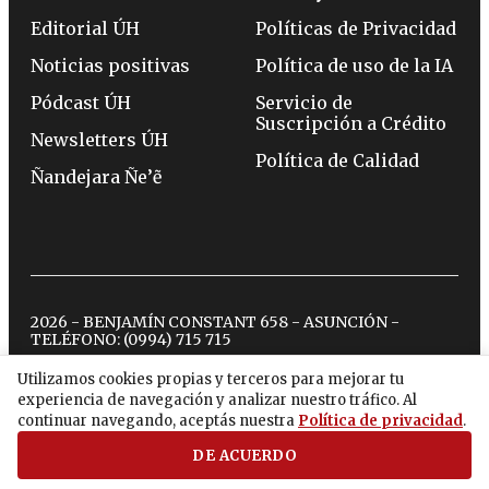
Editorial ÚH
Políticas de Privacidad
Noticias positivas
Política de uso de la IA
Pódcast ÚH
Servicio de
Suscripción a Crédito
Newsletters ÚH
Política de Calidad
Ñandejara Ñe’ẽ
2026 - BENJAMÍN CONSTANT 658 - ASUNCIÓN -
TELÉFONO:
(0994) 715 715
Utilizamos cookies propias y terceros para mejorar tu
experiencia de navegación y analizar nuestro tráfico. Al
twitter
instagram
facebook
tiktok
youtube
spotify
continuar navegando, aceptás nuestra
Política de privacidad
.
DE ACUERDO