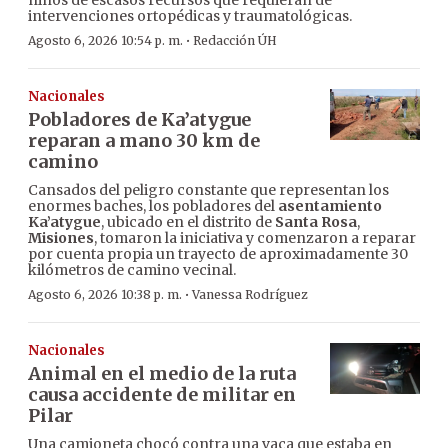
niños de escasos recursos que requieran de
intervenciones ortopédicas y traumatológicas.
·
Agosto 6, 2026 10:54 p. m.
Redacción ÚH
Nacionales
Pobladores de Ka’atygue
reparan a mano 30 km de
camino
Cansados del peligro constante que representan los
enormes baches, los pobladores del
asentamiento
Ka’atygue
, ubicado en el distrito de
Santa Rosa
,
Misiones
, tomaron la iniciativa y comenzaron a reparar
por cuenta propia un trayecto de aproximadamente 30
kilómetros de camino vecinal.
·
Agosto 6, 2026 10:38 p. m.
Vanessa Rodríguez
Nacionales
Animal en el medio de la ruta
causa accidente de militar en
Pilar
Una camioneta chocó contra una vaca que estaba en