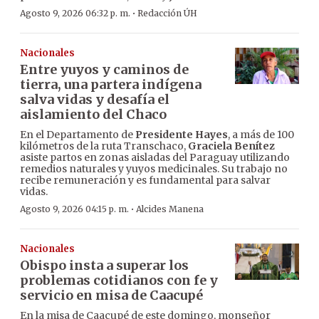
·
Agosto 9, 2026 06:32 p. m.
Redacción ÚH
Nacionales
Entre yuyos y caminos de
tierra, una partera indígena
salva vidas y desafía el
aislamiento del Chaco
En el Departamento de
Presidente Hayes
, a más de 100
kilómetros de la ruta Transchaco,
Graciela Benítez
asiste partos en zonas aisladas del Paraguay utilizando
remedios naturales y yuyos medicinales. Su trabajo no
recibe remuneración y es fundamental para salvar
vidas.
·
Agosto 9, 2026 04:15 p. m.
Alcides Manena
Nacionales
Obispo insta a superar los
problemas cotidianos con fe y
servicio en misa de Caacupé
En la misa de Caacupé de este domingo, monseñor