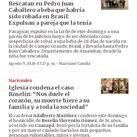
Rescatan en Pedro Juan
Caballero a beba que habría
sido robada en Brasil:
Expulsan a pareja que la tenía
Paraguay expulsó en la tarde de este domingo a una
pareja de brasileños luego de ser detenida como
sospechosa de robar a una beba de 28 días de nacida en
la ciudad de Campo Grande, Brasil, y llevarla hasta Pedro
Juan Caballero, Departamento de Amambay, donde la
niña fue rescatada.
·
Agosto 9, 2026 07:27 p. m.
Marciano Candia
Nacionales
Iglesia condena el caso
Roselín: “Nos duele el
corazón, su muerte hiere a su
familia y a toda la sociedad”
El cardenal
Adalberto Martínez
condenó este domingo
el homicidio de
Roselín Florentín Gómez
, de 14 años,
ocurrido en
Caazapá
. Rezó por la fortaleza de su familia
y por un mayor cuidado hacia los más pequeños,
personas vulnerables, niños y jóvenes.