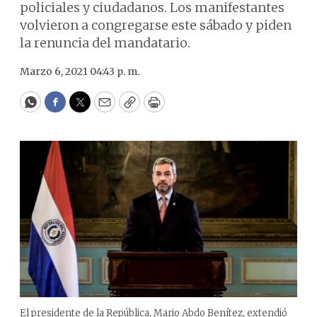
policiales y ciudadanos. Los manifestantes
volvieron a congregarse este sábado y piden
la renuncia del mandatario.
Marzo 6, 2021 04:43 p. m.
WhatsApp
Facebook
Twitter
Email
Copy
Print
El presidente de la República, Mario Abdo Benítez, extendió