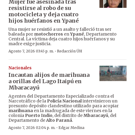
Mujer fue asesinada tras
resistirse al robo de su
motocicleta y deja cuatro
hijos huérfanos en Ypané
Una mujer se resistió a un asalto y falleció tras ser
baleada por
motochorros
en
Ypané
, Departamento
Central. La víctima deja cuatro hijos huérfanos y su
madre exige justicia.
·
Agosto 7, 2026 03:45 p. m.
Redacción ÚH
Nacionales
Incautan alijos de marihuana
a orillas del Lago Itaipú en
Mbaracayú
Agentes del Departamento Especializado contra el
Narcotráfico de la
Policía Nacional
intervinieron un
presunto depósito clandestino utilizado para acopiar
marihuana
en la madrugada de este viernes en la
colonia
Puerto Indio
, del distrito de
Mbaracayú
, del
Departamento de
Alto Paraná
.
·
Agosto 7, 2026 02:04 p. m.
Edgar Medina