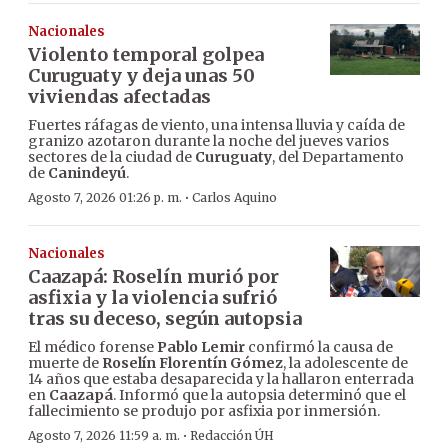
Nacionales
Violento temporal golpea
Curuguaty y deja unas 50
viviendas afectadas
Fuertes ráfagas de viento, una intensa lluvia y caída de
granizo azotaron durante la noche del jueves varios
sectores de la ciudad de
Curuguaty
, del Departamento
de
Canindeyú
.
·
Agosto 7, 2026 01:26 p. m.
Carlos Aquino
Nacionales
Caazapá: Roselín murió por
asfixia y la violencia sufrió
tras su deceso, según autopsia
El médico forense
Pablo Lemir
confirmó la causa de
muerte de
Roselín Florentín Gómez
, la adolescente de
14 años que estaba desaparecida y la hallaron enterrada
en
Caazapá
. Informó que la autopsia determinó que el
fallecimiento se produjo por asfixia por inmersión.
·
Agosto 7, 2026 11:59 a. m.
Redacción ÚH