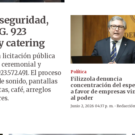
nseguridad,
G. 923
y catering
 licitación pública
e ceremonial y
3.572.491. El proceso
Política
Filizzola denuncia
e sonido, pantallas
concentración del espe
as, café, arreglos
a favor de empresas vi
al poder
es.
·
Junio 2, 2026 04:37 p. m.
Redacció