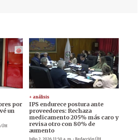
+ análisis
ores por
IPS endurece postura ante
evé un
proveedores: Rechaza
medicamento 205% más caro y
revisa otro con 80% de
n ÚH
aumento
·
Julio 2, 2026 11:50 a. m.
Redacción ÚH