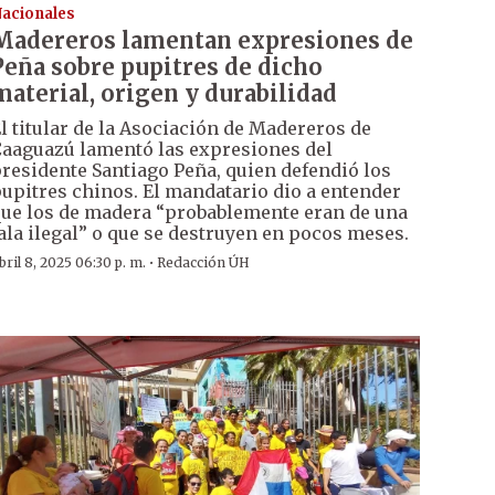
acionales
Madereros lamentan expresiones de
Peña sobre pupitres de dicho
material, origen y durabilidad
l titular de la Asociación de Madereros de
aaguazú lamentó las expresiones del
residente Santiago Peña, quien defendió los
upitres chinos. El mandatario dio a entender
ue los de madera “probablemente eran de una
ala ilegal” o que se destruyen en pocos meses.
·
bril 8, 2025 06:30 p. m.
Redacción ÚH