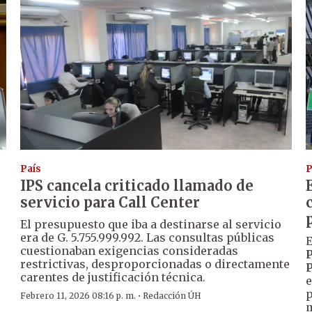
País
P
IPS cancela criticado llamado de
servicio para Call Center
El presupuesto que iba a destinarse al servicio
era de G. 5.755.999.992. Las consultas públicas
E
cuestionaban exigencias consideradas
P
restrictivas, desproporcionadas o directamente
P
carentes de justificación técnica.
e
p
·
Febrero 11, 2026 08:16 p. m.
Redacción ÚH
m