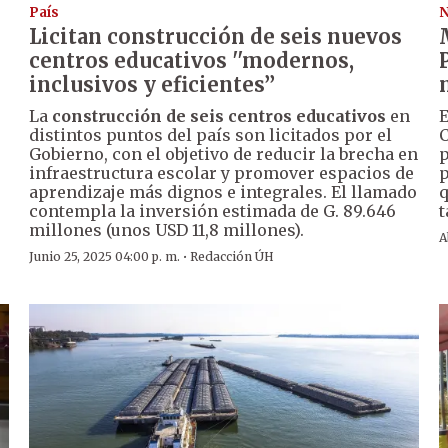
País
N
Licitan construcción de seis nuevos
centros educativos ''modernos,
inclusivos y eficientes’’
La
construcción de seis centros educativos
en
E
distintos puntos del país son licitados por el
C
Gobierno, con el objetivo de reducir la brecha en
p
infraestructura escolar y promover espacios de
p
aprendizaje más dignos e integrales. El llamado
q
contempla la inversión estimada de G. 89.646
t
millones (unos USD 11,8 millones).
A
·
Junio 25, 2025 04:00 p. m.
Redacción ÚH