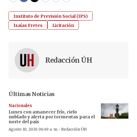
WhatsApp
Facebook
Twitter
Email
Copy
Print
Instituto de Previsión Social (IPS)
Isaías Fretes
Licitación
Redacción ÚH
Últimas Noticias
Nacionales
Lunes con amanecer frío, cielo
nublado y alerta por tormentas para el
norte del país
·
Agosto 10, 2026 06:49 a. m.
Redacción ÚH