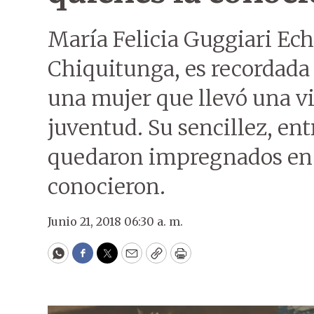
María Felicia Guggiari Ec
Chiquitunga, es recordada 
una mujer que llevó una vi
juventud. Su sencillez, en
quedaron impregnados en l
conocieron.
Junio 21, 2018 06:30 a. m.
WhatsApp
Facebook
Twitter
Email
Copy
Print