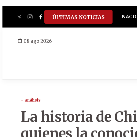
NACI
ÚLTIMAS NOTICIAS
twitter
instagram
facebook
tiktok
youtube
spotify
08 ago 2026
+ análisis
La historia de C
quienes la conoc