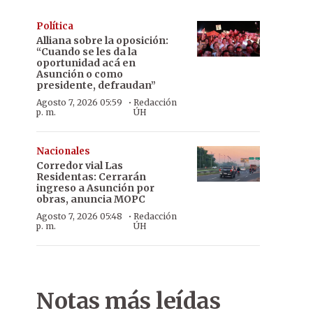
Política
Alliana sobre la oposición:
“Cuando se les da la
oportunidad acá en
Asunción o como
presidente, defraudan”
·
Agosto 7, 2026 05:59
Redacción
p. m.
ÚH
Nacionales
Corredor vial Las
Residentas: Cerrarán
ingreso a Asunción por
obras, anuncia MOPC
·
Agosto 7, 2026 05:48
Redacción
p. m.
ÚH
Notas más leídas