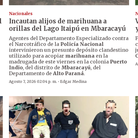
Nacionales
N
l
Incautan alijos de marihuana a
orillas del Lago Itaipú en Mbaracayú
Agentes del Departamento Especializado contra
F
el Narcotráfico de la
Policía Nacional
c
intervinieron un presunto depósito clandestino
j
utilizado para acopiar
marihuana
en la
madrugada de este viernes en la colonia
Puerto
A
Indio
, del distrito de
Mbaracayú
, del
Departamento de
Alto Paraná
.
·
Agosto 7, 2026 02:04 p. m.
Edgar Medina