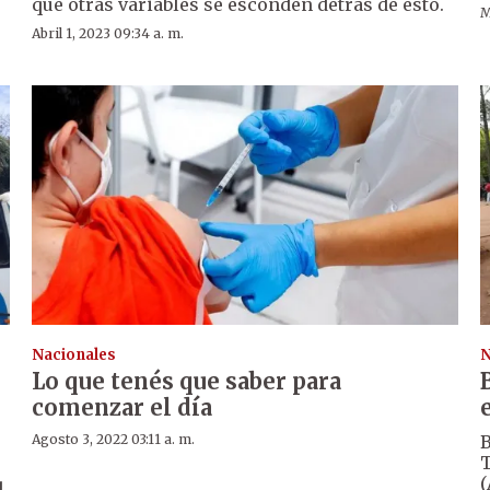
que otras variables se esconden detrás de esto.
M
Abril 1, 2023 09:34 a. m.
Nacionales
N
Lo que tenés que saber para
comenzar el día
Agosto 3, 2022 03:11 a. m.
B
T
(
l