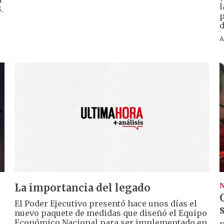
l
.
p
d
A
La importancia del legado
N
El Poder Ejecutivo presentó hace unos días el
nuevo paquete de medidas que diseñó el Equipo
Económico Nacional para ser implementado en