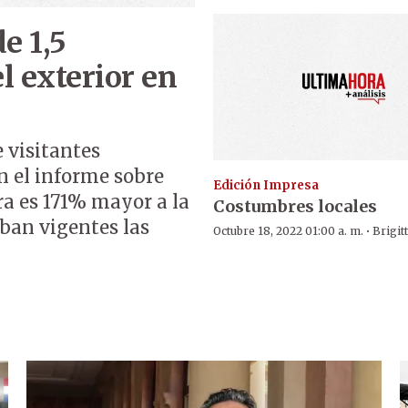
e 1,5
l exterior en
e visitantes
n el informe sobre
Edición Impresa
ra es 171% mayor a la
Costumbres locales
aban vigentes las
·
Octubre 18, 2022 01:00 a. m.
Brigit