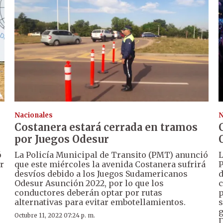
Nacionales
N
Costanera estará cerrada en tramos
por Juegos Odesur
ó
La Policía Municipal de Transito (PMT) anunció
L
r
que este miércoles la avenida Costanera sufrirá
P
desvíos debido a los Juegos Sudamericanos
d
Odesur Asunción 2022, por lo que los
c
conductores deberán optar por rutas
p
alternativas para evitar embotellamientos.
s
g
Octubre 11, 2022 07:24 p. m.
D