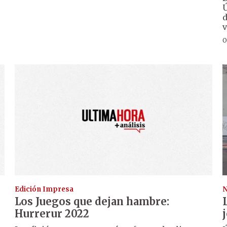
Ú
d
v
O
Edición Impresa
N
Los Juegos que dejan hambre:
Hurrerur 2022