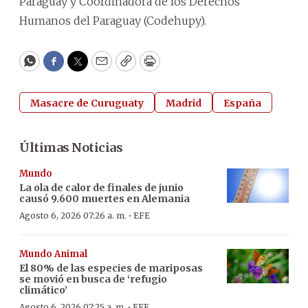
Paraguay y Coordinadora de los Derechos
Humanos del Paraguay (Codehupy).
WhatsApp
Facebook
Twitter
Email
Copy
Print
Masacre de Curuguaty
Madrid
España
Últimas Noticias
Mundo
La ola de calor de finales de junio
causó 9.600 muertes en Alemania
·
Agosto 6, 2026 07:26 a. m.
EFE
Mundo Animal
El 80% de las especies de mariposas
se movió en busca de ‘refugio
climático’
·
Agosto 6, 2026 07:25 a. m.
EFE