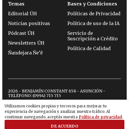
Temas
Bases y Condiciones
Editorial ÚH
Políticas de Privacidad
Noticias positivas
Política de uso de la IA
Pódcast ÚH
Servicio de
Suscripción a Crédito
Newsletters ÚH
Política de Calidad
Ñandejara Ñe’ẽ
2026 - BENJAMÍN CONSTANT 658 - ASUNCIÓN -
TELÉFONO:
(0994) 715 715
Utilizamos cookies propias y terceros para mejorar tu
experiencia de navegación y analizar nuestro tráfico. Al
twitter
instagram
facebook
tiktok
youtube
spotify
continuar navegando, aceptás nuestra
Política de privacidad
.
DE ACUERDO