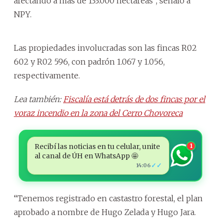
afectando a más de 133.000 hectáreas”, señaló a
NPY.
Las propiedades involucradas son las fincas R02
602 y R02 596, con padrón 1.067 y 1.056,
respectivamente.
Lea también:
Fiscalía está detrás de dos fincas por el
voraz incendio en la zona del Cerro Chovoreca
Recibí las noticias en tu celular, unite
1
al canal de ÚH en WhatsApp 🤩
✓✓
14:06
“Tenemos registrado en castastro forestal, el plan
aprobado a nombre de Hugo Zelada y Hugo Jara.