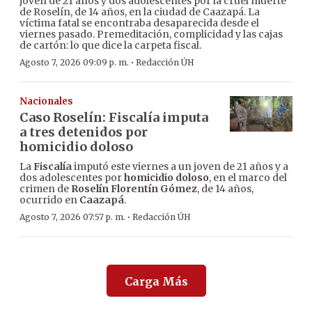
joven de 21 años y dos adolescentes por la cruel muerte
de Roselín, de 14 años, en la ciudad de Caazapá. La
víctima fatal se encontraba desaparecida desde el
viernes pasado. Premeditación, complicidad y las cajas
de cartón: lo que dice la carpeta fiscal.
·
Agosto 7, 2026 09:09 p. m.
Redacción ÚH
Nacionales
Caso Roselín: Fiscalía imputa
a tres detenidos por
homicidio doloso
La
Fiscalía
imputó este viernes a un joven de 21 años y a
dos adolescentes por
homicidio doloso
, en el marco del
crimen de
Roselín Florentín Gómez
, de 14 años,
ocurrido en
Caazapá
.
·
Agosto 7, 2026 07:57 p. m.
Redacción ÚH
Carga Más