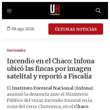
Menú
Mostrar
búsqued
08 ago 2026
ÚLTIMAS NOTICIAS
Nacionales
Incendio en el Chaco: Infona
ubicó las fincas por imagen
satelital y reportó a Fiscalía
El
Instituto Forestal Nacional
(
Infona
)
asumió la denuncia ante el Ministerio
Público del voraz incendio forestal en la
zona del cerro Chovoreca, en el
Chaco
.