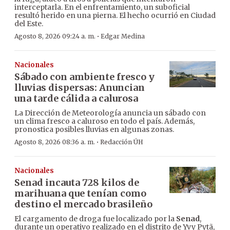
interceptarla. En el enfrentamiento, un suboficial
resultó herido en una pierna. El hecho ocurrió en Ciudad
del Este.
·
Agosto 8, 2026 09:24 a. m.
Edgar Medina
Nacionales
Sábado con ambiente fresco y
lluvias dispersas: Anuncian
una tarde cálida a calurosa
La Dirección de Meteorología anuncia un sábado con
un clima fresco a caluroso en todo el país. Además,
pronostica posibles lluvias en algunas zonas.
·
Agosto 8, 2026 08:36 a. m.
Redacción ÚH
Nacionales
Senad incauta 728 kilos de
marihuana que tenían como
destino el mercado brasileño
El cargamento de droga fue localizado por la
Senad
,
durante un operativo realizado en el distrito de Yvy Pytã,