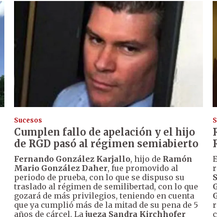
Sucesos
S
Cumplen fallo de apelación y el hijo
de RGD pasó al régimen semiabierto
Fernando González Karjallo
, hijo de
Ramón
Mario González Daher
, fue promovido al
r
periodo de prueba, con lo que se dispuso su
S
traslado al régimen de semilibertad, con lo que
G
gozará de más privilegios, teniendo en cuenta
que ya cumplió más de la mitad de su pena de 5
r
años de cárcel. La
jueza Sandra Kirchhofer
c