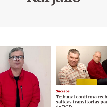
Sucesos
Tribunal confirma rec
salidas transitorias pa
de RGD