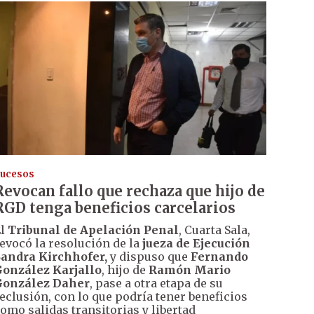
ucesos
Revocan fallo que rechaza que hijo de
RGD tenga beneficios carcelarios
El
Tribunal de Apelación Penal
, Cuarta Sala,
evocó la resolución de la
jueza de Ejecución
andra Kirchhofer,
y dispuso que
Fernando
onzález Karjallo
, hijo de
Ramón Mario
González Daher
, pase a otra etapa de su
eclusión, con lo que podría tener beneficios
omo salidas transitorias y libertad