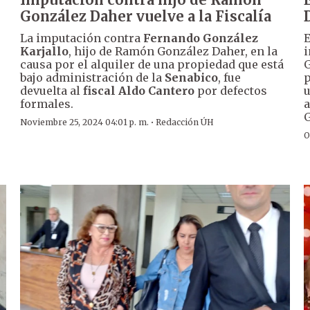
González Daher vuelve a la Fiscalía
La imputación contra
Fernando González
E
Karjallo
, hijo de Ramón González Daher, en la
i
causa por el alquiler de una propiedad que está
G
bajo administración de la
Senabico
, fue
p
devuelta al
fiscal Aldo Cantero
por defectos
u
formales.
a
G
·
Noviembre 25, 2024 04:01 p. m.
Redacción ÚH
O