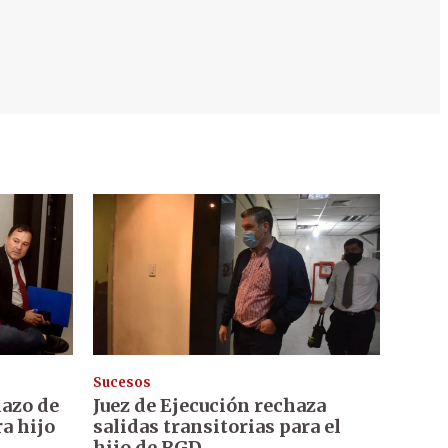
Sucesos
hazo de
Juez de Ejecución rechaza
ra hijo
salidas transitorias para el
hijo de RGD