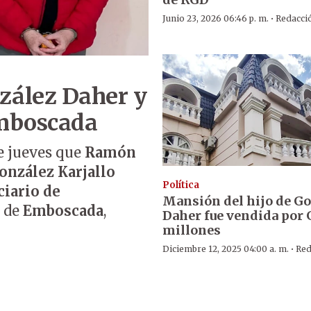
·
Junio 23, 2026 06:46 p. m.
Redacci
zález Daher y
 Emboscada
e jueves que
Ramón
nzález Karjallo
Política
ciario de
Mansión del hijo de G
, de
Emboscada
,
Daher fue vendida por G
millones
·
Diciembre 12, 2025 04:00 a. m.
Red