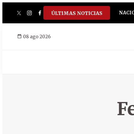
NACI
ÚLTIMAS NOTICIAS
twitter
instagram
facebook
tiktok
youtube
spotify
08 ago 2026
F