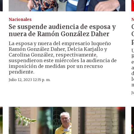
Nacionales
N
Se suspende audiencia de esposa y
nuera de Ramón González Daher
La esposa y nuera del empresario luqueño
Ramón González Daher, Delcia Karjallo y
U
Carolina González, respectivamente,
R
suspendieron este miércoles la audiencia de
e
imposición de medidas por un recurso
a
pendiente.
d
l
Julio 12, 2023 12:35 p. m.
m
J