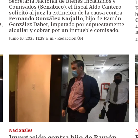
Secretaría Nacional de Bienes Incautados y
L
Comisados (
Senabico
), el fiscal Aldo Cantero
E
solicitó al juez la extinción de la causa contra
b
Fernando González Karjallo
, hijo de Ramón
a,
González Daher, imputado por supuestamente
i
alquilar y cobrar por un inmueble comisado.
m
·
Junio 10, 2025 11:28 a. m.
Redacción ÚH
A
Nacionales
N
Imputación contra hijo de Ramón