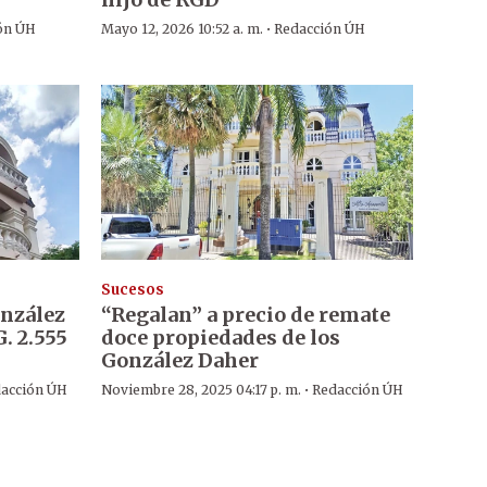
·
ón ÚH
Mayo 12, 2026 10:52 a. m.
Redacción ÚH
Sucesos
onzález
“Regalan” a precio de remate
. 2.555
doce propiedades de los
González Daher
·
acción ÚH
Noviembre 28, 2025 04:17 p. m.
Redacción ÚH