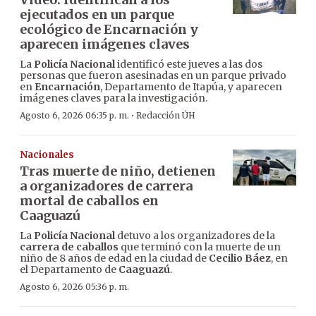
ejecutados en un parque
ecológico de Encarnación y
aparecen imágenes claves
La
Policía Nacional
identificó este jueves a las dos
personas que fueron asesinadas en un parque privado
en
Encarnación
, Departamento de Itapúa, y aparecen
imágenes claves para la investigación.
·
Agosto 6, 2026 06:35 p. m.
Redacción ÚH
Nacionales
Tras muerte de niño, detienen
a organizadores de carrera
mortal de caballos en
Caaguazú
La
Policía Nacional
detuvo a los organizadores de la
carrera de caballos
que terminó con la muerte de un
niño de 8 años de edad en la ciudad de
Cecilio Báez
, en
el Departamento de
Caaguazú
.
Agosto 6, 2026 05:36 p. m.