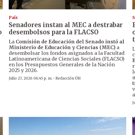
País
S
Senadores instan al MEC a destrabar
o
desembolsos para la FLACSO
La
Comisión de Educación del Senado
instó al
Ministerio de Educación y Ciencias (MEC)
a
L
desembolsar los fondos asignados a la Facultad
c
Latinoamericana de Ciencias Sociales (FLACSO)
E
en los Presupuestos Generales de la Nación
r
2025 y 2026.
l
m
·
Julio 27, 2026 06:45 p. m.
Redacción ÚH
t
v
a
J