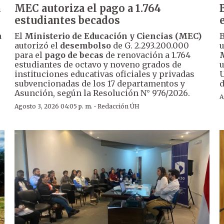
n
MEC autoriza el pago a 1.764
estudiantes becados
a
El
Ministerio de Educación y Ciencias (MEC)
B
autorizó el
desembolso
de G. 2.293.200.000
u
para el
pago de becas
de renovación a 1.764
M
estudiantes de octavo y noveno grados de
u
instituciones educativas oficiales y privadas
U
subvencionadas de los 17 departamentos y
d
Asunción, según la Resolución N° 976/2026.
A
·
Agosto 3, 2026 04:05 p. m.
Redacción ÚH