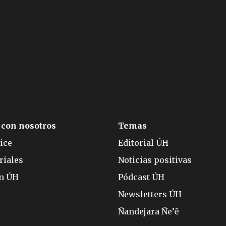
 con nosotros
Temas
ice
Editorial ÚH
riales
Noticias positivas
ón ÚH
Pódcast ÚH
Newsletters ÚH
Ñandejara Ñe’ẽ