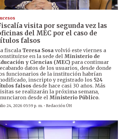
ucesos
Fiscalía visita por segunda vez las
oficinas del MEC por el caso de
títulos falsos
a fiscala
Teresa Sosa
volvió este viernes a
onstituirse en la sede del
Ministerio de
ducación y Ciencias (MEC)
para continuar
ecabando datos de los usuarios, desde donde
os funcionarios de la institución habrían
odificado, inscripto y registrado los
524
ítulos falsos
desde hace casi 30 años. Más
isitas se realizarán la próxima semana,
nunciaron desde el
Ministerio Público
.
·
ulio 24, 2026 05:59 p. m.
Redacción ÚH