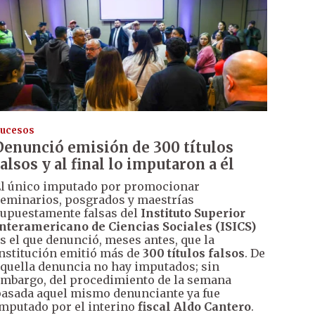
ucesos
Denunció emisión de 300 títulos
falsos y al final lo imputaron a él
l único imputado por promocionar
eminarios, posgrados y maestrías
upuestamente falsas del
Instituto Superior
nteramericano de Ciencias Sociales (ISICS)
s el que denunció, meses antes, que la
nstitución emitió más de
300 títulos falsos
. De
quella denuncia no hay imputados; sin
mbargo, del procedimiento de la semana
asada aquel mismo denunciante ya fue
mputado por el interino
fiscal Aldo Cantero
.