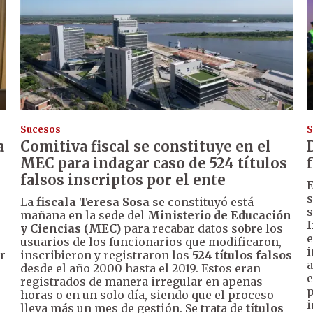
Sucesos
S
a
Comitiva fiscal se constituye en el
MEC para indagar caso de 524 títulos
falsos inscriptos por el ente
E
s
La
fiscala Teresa Sosa
se constituyó está
s
mañana en la sede del
Ministerio de Educación
I
y Ciencias (MEC)
para recabar datos sobre los
e
usuarios de los funcionarios que modificaron,
i
r
inscribieron y registraron los
524 títulos falsos
a
desde el año 2000 hasta el 2019. Estos eran
e
registrados de manera irregular en apenas
p
horas o en un solo día, siendo que el proceso
i
lleva más un mes de gestión. Se trata de
títulos