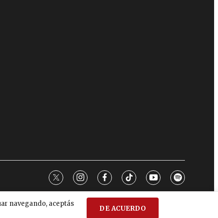
twitter
instagram
facebook
tiktok
youtube
spotify
nuar navegando, aceptás
DE ACUERDO