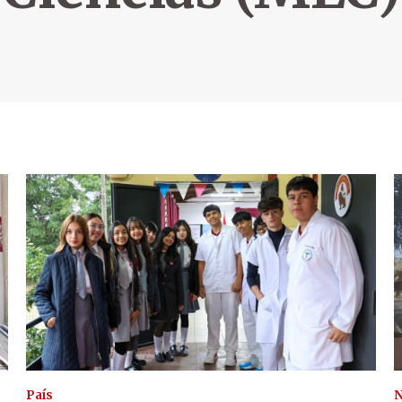
País
N