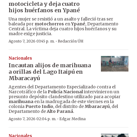
motocicleta y deja cuatro
hijos huérfanos en Ypané
Una mujer se resistió a un asalto y falleció tras ser
baleada por
motochorros
en
Ypané
, Departamento
Central. La víctima deja cuatro hijos huérfanos y su
madre exige justicia.
·
Agosto 7, 2026 03:45 p. m.
Redacción ÚH
Nacionales
Incautan alijos de marihuana
a orillas del Lago Itaipú en
Mbaracayú
Agentes del Departamento Especializado contra el
Narcotráfico de la
Policía Nacional
intervinieron un
presunto depósito clandestino utilizado para acopiar
marihuana
en la madrugada de este viernes en la
colonia
Puerto Indio
, del distrito de
Mbaracayú
, del
Departamento de
Alto Paraná
.
·
Agosto 7, 2026 02:04 p. m.
Edgar Medina
Nacionales