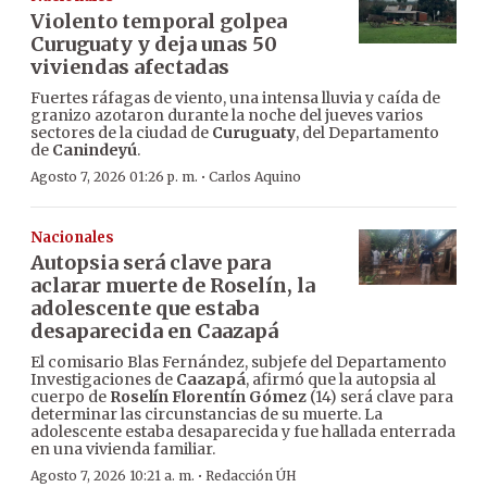
Violento temporal golpea
Curuguaty y deja unas 50
viviendas afectadas
Fuertes ráfagas de viento, una intensa lluvia y caída de
granizo azotaron durante la noche del jueves varios
sectores de la ciudad de
Curuguaty
, del Departamento
de
Canindeyú
.
·
Agosto 7, 2026 01:26 p. m.
Carlos Aquino
Nacionales
Autopsia será clave para
aclarar muerte de Roselín, la
adolescente que estaba
desaparecida en Caazapá
El comisario Blas Fernández, subjefe del Departamento
Investigaciones de
Caazapá
, afirmó que la autopsia al
cuerpo de
Roselín Florentín Gómez
(14) será clave para
determinar las circunstancias de su muerte. La
adolescente estaba desaparecida y fue hallada enterrada
en una vivienda familiar.
·
Agosto 7, 2026 10:21 a. m.
Redacción ÚH