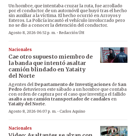
Un hombre, que intentaba cruzar la ruta, fue arrollado
por el conductor de un automóvil que huyó tras el hecho
sin auxiliar a la víctima. El hecho ocurrió en Arroyos y
Esteros. La Policía incautó el vehículo involucrado pero
no se dio a conocer la detención del conductor.
·
Agosto 8, 2026 06:52 p. m.
Redacción ÚH
Nacionales
Cae otro supuesto miembro de
la banda que intentó asaltar
camión blindado en Yataity
del Norte
Agentes del
Departamento de Investigaciones
de
San
Pedro
detuvieron este sábado a un hombre que contaba
con orden de captura por el caso que investiga el fallido
asalto a un camión transportador de caudales
en
Yataity del Norte
.
·
Agosto 8, 2026 06:07 p. m.
Carlos Aquino
Nacionales
Video: Asaltantes se alzan con