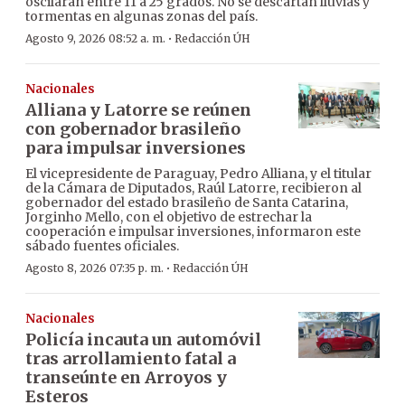
oscilarán entre 11 a 25 grados. No se descartan lluvias y
tormentas en algunas zonas del país.
·
Agosto 9, 2026 08:52 a. m.
Redacción ÚH
Nacionales
Alliana y Latorre se reúnen
con gobernador brasileño
para impulsar inversiones
El vicepresidente de Paraguay, Pedro Alliana, y el titular
de la Cámara de Diputados, Raúl Latorre, recibieron al
gobernador del estado brasileño de Santa Catarina,
Jorginho Mello, con el objetivo de estrechar la
cooperación e impulsar inversiones, informaron este
sábado fuentes oficiales.
·
Agosto 8, 2026 07:35 p. m.
Redacción ÚH
Nacionales
Policía incauta un automóvil
tras arrollamiento fatal a
transeúnte en Arroyos y
Esteros