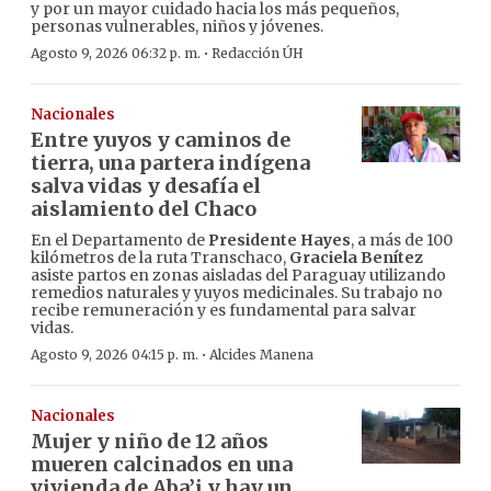
y por un mayor cuidado hacia los más pequeños,
personas vulnerables, niños y jóvenes.
·
Agosto 9, 2026 06:32 p. m.
Redacción ÚH
Nacionales
Entre yuyos y caminos de
tierra, una partera indígena
salva vidas y desafía el
aislamiento del Chaco
En el Departamento de
Presidente Hayes
, a más de 100
kilómetros de la ruta Transchaco,
Graciela Benítez
asiste partos en zonas aisladas del Paraguay utilizando
remedios naturales y yuyos medicinales. Su trabajo no
recibe remuneración y es fundamental para salvar
vidas.
·
Agosto 9, 2026 04:15 p. m.
Alcides Manena
Nacionales
Mujer y niño de 12 años
mueren calcinados en una
vivienda de Aba’i y hay un