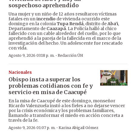
sospechoso aprehendido
Una mujer y un niño de 12 años resultaron víctimas
fatales en un
incendio
de vivienda ocurrido este
domingo en la colonia
Tupa Rendá
, distrito de
Aba’i
,
Departamento de
Caazapá
. La Policía halló al chico
fallecido con un cable alrededor del cuello, por lo que
aprehendió a la pareja de la fallecida en el marco de la
investigación del hecho. Un adolescente fue rescatado
con vida.
·
Agosto 9, 2026 03:18 p. m.
Redacción ÚH
Nacionales
Obispo insta a superar los
problemas cotidianos con fe y
servicio en misa de Caacupé
En la misa de Caacupé de este domingo, monseñor
Ricardo Valenzuela instó a los fieles a no dejarse vencer
por la crisis económica y los problemas familiares,
llamando a transformar el miedo en acción concreta a
través de la fe.
·
Agosto 9, 2026 01:07 p. m.
Karina Abigail Gómez