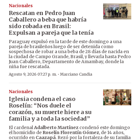
Nacionales
Rescatan en Pedro Juan
Caballero a beba que habría
sido robada en Brasil:
Expulsan a pareja que la tenía
Paraguay expulsó en la tarde de este domingo a una
pareja de brasileños luego de ser detenida como
sospechosa de robar a una beba de 28 días de nacida en
la ciudad de Campo Grande, Brasil, y llevarla hasta Pedro
Juan Caballero, Departamento de Amambay, donde la
niña fue rescatada.
·
Agosto 9, 2026 07:27 p. m.
Marciano Candia
Nacionales
Iglesia condena el caso
Roselín: “Nos duele el
corazón, su muerte hiere a su
familia y a toda la sociedad”
El cardenal
Adalberto Martínez
condenó este domingo
el homicidio de
Roselín Florentín Gómez
, de 14 años,
ocurrido en
Caazapá
. Rezó por la fortaleza de su familia