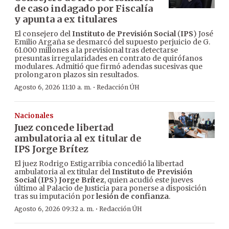
de caso indagado por Fiscalía
y apunta a ex titulares
El consejero del
Instituto de Previsión Social
(
IPS
) José
Emilio Argaña se desmarcó del supuesto perjuicio de G.
61.000 millones a la previsional tras detectarse
presuntas irregularidades en contrato de quirófanos
modulares. Admitió que firmó adendas sucesivas que
prolongaron plazos sin resultados.
·
Agosto 6, 2026 11:10 a. m.
Redacción ÚH
Nacionales
Juez concede libertad
ambulatoria al ex titular de
IPS Jorge Brítez
El juez Rodrigo Estigarribia concedió la libertad
ambulatoria al ex titular del
Instituto de Previsión
Social
(
IPS
)
Jorge Brítez
, quien acudió este jueves
último al Palacio de Justicia para ponerse a disposición
tras su imputación por
lesión de confianza
.
·
Agosto 6, 2026 09:32 a. m.
Redacción ÚH