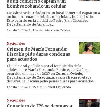
de un comercio captan a un
hombre robando un celular
Las cámaras instaladas en un local comercial captaron a
un hombre cuando robaba un celular y huía del sitio.
Esto ocurrió en la ciudad de Pedro Juan Caballero,
Departamento de Amambay.
·
Agosto 6, 2026 11:35 a. m.
Marciano Candia
Nacionales
Crimen de María Fernanda:
Fiscalía pide duras condenas
para acusados
El juicio oral y público por el feminicidio de la
adolescente
María Fernanda
Benítez, de 17 años,
ocurrido en mayo de 2025 en
Coronel Oviedo
,
Departamento de
Caaguazú
, avanza hacia su etapa
decisiva. La Fiscalía pidió penas duras para acusados.
·
Agosto 6, 2026 11:25 a. m.
Robert Figueredo
Nacionales
Consejero de IPS se desmarca