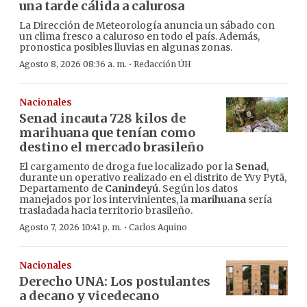
una tarde cálida a calurosa
La Dirección de Meteorología anuncia un sábado con
un clima fresco a caluroso en todo el país. Además,
pronostica posibles lluvias en algunas zonas.
·
Agosto 8, 2026 08:36 a. m.
Redacción ÚH
Nacionales
Senad incauta 728 kilos de
marihuana que tenían como
destino el mercado brasileño
El cargamento de droga fue localizado por la
Senad
,
durante un operativo realizado en el distrito de Yvy Pytã,
Departamento de
Canindeyú
. Según los datos
manejados por los intervinientes, la
marihuana
sería
trasladada hacia territorio brasileño.
·
Agosto 7, 2026 10:41 p. m.
Carlos Aquino
Nacionales
Derecho UNA: Los postulantes
a decano y vicedecano