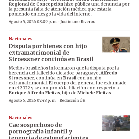
Regional de Concepción
hizo pública una denuncia por
la presunta falta de atención médica que estaría
poniendo en riesgo la vida del interno.
·
Agosto 5, 2026 08:09 p. m.
Justiniano Riveros
Nacionales
Disputa por bienes con hijo
extramatrimonial de
Stroessner continúa en Brasil
Medios brasileños informaron que la disputa por la
herencia del fallecido dictador paraguayo,
Alfredo
Stroessner
, continúa en
Brasil
con un hijo
extramatrimonial. El cuerpo del general fue exhumado
en el 2022 y se comprobó la filiación con respecto a
Enrique Alfredo Fleitas
, hijo de
Michele Fleitas
.
·
Agosto 5, 2026 07:48 p. m.
Redacción ÚH
Nacionales
Cae sospechoso de
pornografía infantil y
tenencia de estupefacientes