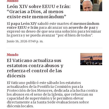
Mundo
León XIV sobre EEUU e Irán:
“Gracias a Dios, al menos
existe este memorándum”
El
papa León XIV
saludó este martes el
memorándum
entre EEUU e Irán
para alcanzar un
acuerdo de paz
y
expresó su deseo de que sea una solución para terminar
la guerra y se pueda avanzar “por el bien de todos”.
Junio 16, 2026 07:49 p. m.
Mundo
El Vaticano actualiza sus
estatutos contra abusos y
refuerza el control de las
diócesis
El Vaticano publicó este sábado los estatutos
actualizados de la Pontificia Comisión para la
Protección de los Menores, dedicada a la lucha contra
los abusos en el seno de la Iglesia, que refuerzan su
capacidad de supervisión y le permiten elevar
directamente a la Santa Sede evaluaciones sobre
diócesis locales.