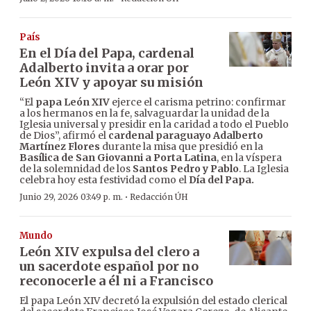
País
En el Día del Papa, cardenal
Adalberto invita a orar por
León XIV y apoyar su misión
“El
papa León XIV
ejerce el carisma petrino: confirmar
a los hermanos en la fe, salvaguardar la unidad de la
Iglesia universal y presidir en la caridad a todo el Pueblo
de Dios”, afirmó el
cardenal paraguayo Adalberto
Martínez Flores
durante la misa que presidió en la
Basílica de San Giovanni a Porta Latina
, en la víspera
de la solemnidad de los
Santos Pedro y Pablo
. La Iglesia
celebra hoy esta festividad como el
Día del Papa.
·
Junio 29, 2026 03:49 p. m.
Redacción ÚH
Mundo
León XIV expulsa del clero a
un sacerdote español por no
reconocerle a él ni a Francisco
El papa León XIV decretó la expulsión del estado clerical