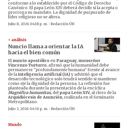
conforme a lo establecido por el Código de Derecho
Canónico. El papa León XIV deberá decidir si la acepta o
prorroga su mandato. La dignidad de purpurado de
líder religioso no se altera.
·
Julio 8, 2026 04:18 p. m.
Redacción ÚH
+ análisis
Nuncio llama a orientar la IA
hacia el bien común
El
nuncio apostólico
en
Paraguay
,
monseñor
Vincenzo Turturro
, afirmó que la humanidad debe
permanecer ''profundamente humana” frente al avance
de la
inteligencia artificial (IA)
y advirtió que el
desarrollo tecnológico solo tendrá sentido si mantiene
como eje la dignidad de la persona. La reflexión fue
planteada durante la presentación de la encíclica
Magnifica humanitas,
del
papa León XIV,
al clero de la
Arquidiócesis de Asunción
, realizada en el Seminario
Metropolitano.
·
Julio 3, 2026 04:50 p. m.
Redacción ÚH
Mundo