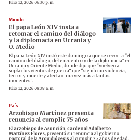
Julio 12, 2026 06:30 p. m.
Mundo
El papa León XIV insta a
retomar el camino del diálogo
y la diplomacia en Ucrania y
O. Medio
El papa León XIV instó este domingo a que se recorra “el
camino del diálogo, del encuentro y de la diplomacia” en
Ucrania y Oriente Medio, donde dijo que “vuelven a
soplar los vientos de guerra” que “siembran violencia,
terror y muerte y afectan una vez más a tantos
inocentes”.
Julio 12, 2026 08:38 a. m.
País
Arzobispo Martínez presenta
renuncia al cumplir 75 años
El
arzobispo de Asunció
n,
cardenal Adalberto
Martínez Flore
s, presentó su renuncia al gobierno
pastoral de la
Arquidiócesis
al cumplir 75 años de edad,