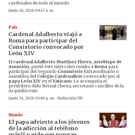
cardenales de todo el mundo.
Junio 26, 2026 09:13 a. m.
País
Cardenal Adalberto viajó a
Roma para participar del
Consistorio convocado por
León XIV
El
cardenal Adalberto Martínez Flores, arzobispo de
Asunción,
partió este miércoles rumbo a
Roma
para
participar del Segundo
Consistorio
Extraordinario o
Asamblea del
Colegio Cardenalicio
convocado por el
papa León XIV
en el
Vaticano
. Lo acompaña el
presbítero Aldo Bernal Chena, secretario canciller de la
Arquidiócesis.
·
Junio 24, 2026 05:06 p. m.
Redacción ÚH
Mundo
El papa advierte a los jóvenes
de la adicción al teléfono
móvil y pide que pongan