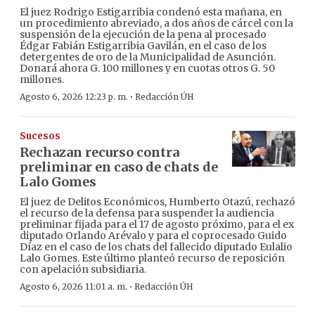
El juez Rodrigo Estigarribia condenó esta mañana, en
un procedimiento abreviado, a dos años de cárcel con la
suspensión de la ejecución de la pena al procesado
Édgar Fabián Estigarribia Gavilán, en el caso de los
detergentes de oro de la Municipalidad de Asunción.
Donará ahora G. 100 millones y en cuotas otros G. 50
millones.
·
Agosto 6, 2026 12:23 p. m.
Redacción ÚH
Sucesos
Rechazan recurso contra
preliminar en caso de chats de
Lalo Gomes
El juez de Delitos Económicos, Humberto Otazú, rechazó
el recurso de la defensa para suspender la audiencia
preliminar fijada para el 17 de agosto próximo, para el ex
diputado Orlando Arévalo y para el coprocesado Guido
Díaz en el caso de los chats del fallecido diputado Eulalio
Lalo Gomes. Este último planteó recurso de reposición
con apelación subsidiaria.
·
Agosto 6, 2026 11:01 a. m.
Redacción ÚH