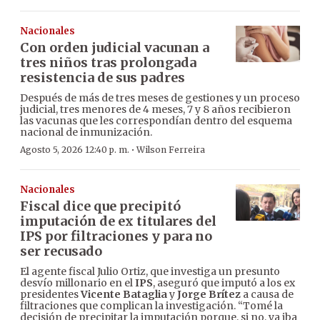
Nacionales
Con orden judicial vacunan a
tres niños tras prolongada
resistencia de sus padres
Después de más de tres meses de gestiones y un proceso
judicial, tres menores de 4 meses, 7 y 8 años recibieron
las vacunas que les correspondían dentro del esquema
nacional de inmunización.
·
Agosto 5, 2026 12:40 p. m.
Wilson Ferreira
Nacionales
Fiscal dice que precipitó
imputación de ex titulares del
IPS por filtraciones y para no
ser recusado
El agente fiscal Julio Ortiz, que investiga un presunto
desvío millonario en el
IPS
, aseguró que imputó a los ex
presidentes
Vicente Bataglia
y
Jorge Brítez
a causa de
filtraciones que complican la investigación. “Tomé la
decisión de precipitar la imputación porque, si no, ya iba