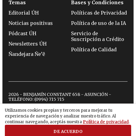
Temas
Bases y Condiciones
Editorial ÚH
Políticas de Privacidad
Noticias positivas
Política de uso de la IA
Pódcast ÚH
Servicio de
Suscripción a Crédito
Newsletters ÚH
Política de Calidad
Ñandejara Ñe’ẽ
2026 - BENJAMÍN CONSTANT 658 - ASUNCIÓN -
TELÉFONO:
(0994) 715 715
Utilizamos cookies propias y terceros para mejorar tu
experiencia de navegación y analizar nuestro tráfico. Al
twitter
instagram
facebook
tiktok
youtube
spotify
continuar navegando, aceptás nuestra
Política de privacidad
.
DE ACUERDO