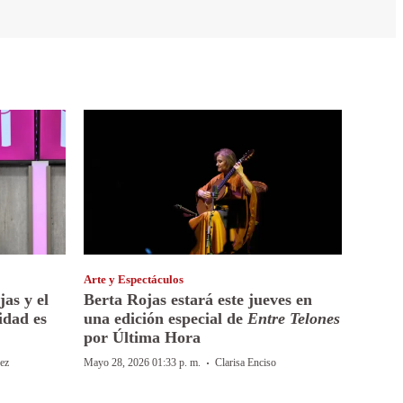
Arte y Espectáculos
jas y el
Berta Rojas estará este jueves en
idad es
una edición especial de
Entre Telones
por Última Hora
·
ez
Mayo 28, 2026 01:33 p. m.
Clarisa Enciso