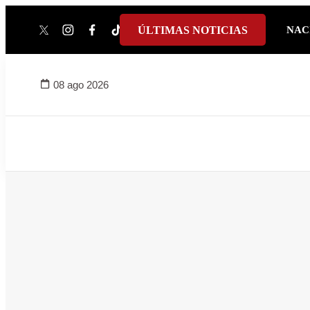
ÚLTIMAS NOTICIAS
NAC
twitter
instagram
facebook
tiktok
youtube
spotify
08 ago 2026