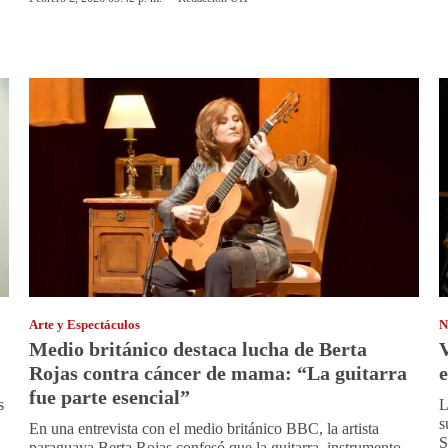
Arte y Espectáculos
N
Medio británico destaca lucha de Berta
V
Rojas contra cáncer de mama: “La guitarra
e
fue parte esencial”
s
L
s
En una entrevista con el medio británico BBC, la artista
S
paraguaya Berta Rojas confesó que la guitarra, instrumento