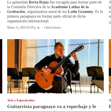
La guitarrista
Berta Rojas
fue escogida para formar parte de
A
la Comisión Directiva de la
Academia Latina de la
g
a
Grabación
, organizadora anual de los
Latin Grammy
. Es la
m
primera paraguaya en formar parte oficial de dicha
s
organización internacional.
D
·
Marzo 11, 2025 03:19 p. m.
Clarisa Enciso
Arte y Espectáculos
A
Guitarrista paraguayo va a repechaje y le
R