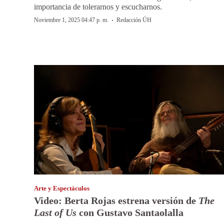
importancia de tolerarnos y escucharnos.
·
Noviembre 1, 2025 04:47 p. m.
Redacción ÚH
Arte y Espectáculos
Video: Berta Rojas estrena versión de
The
Last of Us
con Gustavo Santaolalla