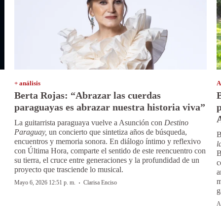
+ análisis
A
Berta Rojas: “Abrazar las cuerdas
B
paraguayas es abrazar nuestra historia viva”
p
La guitarrista paraguaya vuelve a Asunción con
Destino
Paraguay,
un concierto que sintetiza años de búsqueda,
B
encuentros y memoria sonora. En diálogo íntimo y reflexivo
l
con Última Hora, comparte el sentido de este reencuentro con
B
su tierra, el cruce entre generaciones y la profundidad de un
c
proyecto que trasciende lo musical.
a
m
·
Mayo 6, 2026 12:51 p. m.
Clarisa Enciso
g
A