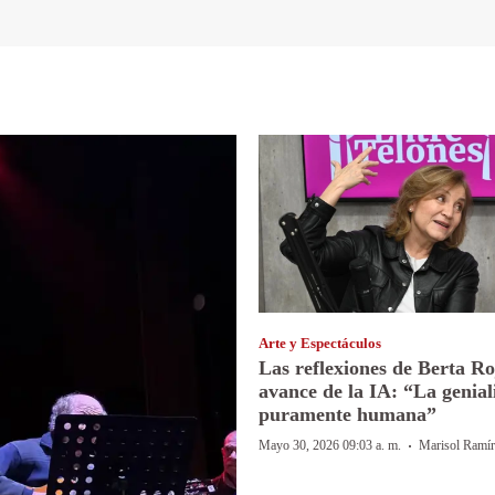
Arte y Espectáculos
Las reflexiones de Berta Ro
avance de la IA: “La genial
puramente humana”
·
Mayo 30, 2026 09:03 a. m.
Marisol Ramír