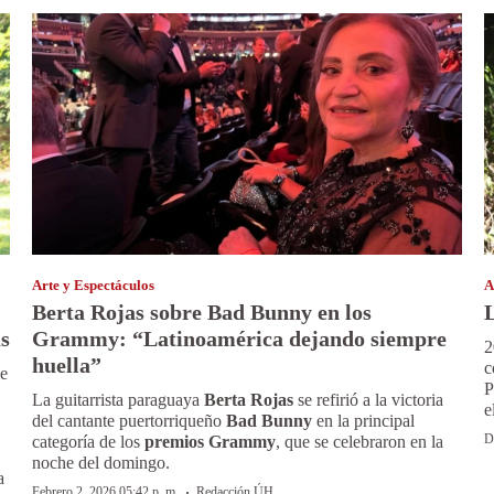
Arte y Espectáculos
A
Berta Rojas sobre Bad Bunny en los
s
Grammy: “Latinoamérica dejando siempre
2
huella”
c
de
P
La guitarrista paraguaya
Berta Rojas
se refirió a la victoria
e
del cantante puertorriqueño
Bad Bunny
en la principal
D
categoría de los
premios Grammy
, que se celebraron en la
noche del domingo.
a
·
Febrero 2, 2026 05:42 p. m.
Redacción ÚH