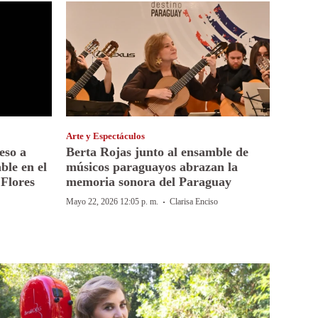
Arte y Espectáculos
eso a
Berta Rojas junto al ensamble de
ble en el
músicos paraguayos abrazan la
Flores
memoria sonora del Paraguay
·
Mayo 22, 2026 12:05 p. m.
Clarisa Enciso