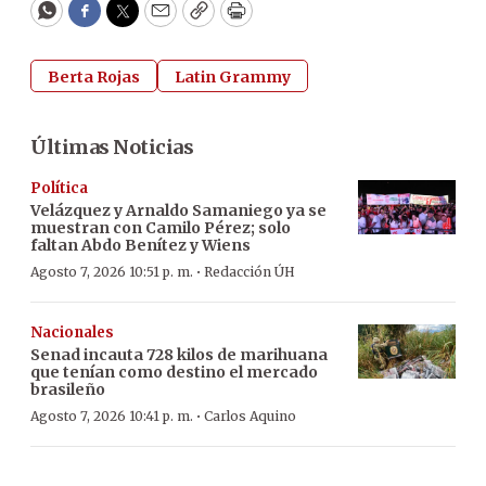
WhatsApp
Facebook
Twitter
Email
Copy
Print
Berta Rojas
Latin Grammy
Últimas Noticias
Política
Velázquez y Arnaldo Samaniego ya se
muestran con Camilo Pérez; solo
faltan Abdo Benítez y Wiens
·
Agosto 7, 2026 10:51 p. m.
Redacción ÚH
Nacionales
Senad incauta 728 kilos de marihuana
que tenían como destino el mercado
brasileño
·
Agosto 7, 2026 10:41 p. m.
Carlos Aquino