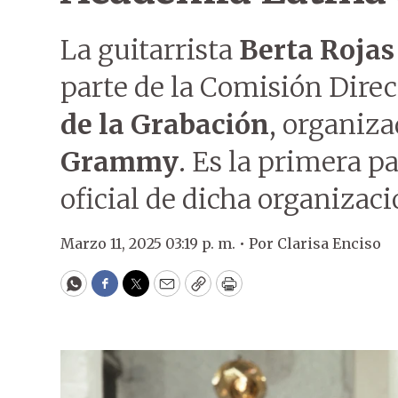
La guitarrista
Berta Rojas
parte de la Comisión Direc
de la Grabación
, organiza
Grammy
. Es la primera 
oficial de dicha organizaci
Marzo 11, 2025 03:19 p. m. •
Por
Clarisa Enciso
WhatsApp
Facebook
Twitter
Email
Copy
Print