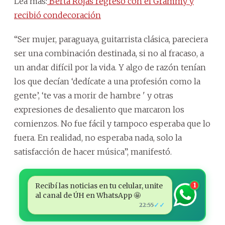
Lea más:
Berta Rojas regresó con el Grammy y
recibió condecoración
“Ser mujer, paraguaya, guitarrista clásica, pareciera
ser una combinación destinada, si no al fracaso, a
un andar difícil por la vida. Y algo de razón tenían
los que decían ‘dedícate a una profesión como la
gente’, ‘te vas a morir de hambre ' y otras
expresiones de desaliento que marcaron los
comienzos. No fue fácil y tampoco esperaba que lo
fuera. En realidad, no esperaba nada, solo la
satisfacción de hacer música”, manifestó.
Recibí las noticias en tu celular, unite
1
al canal de ÚH en WhatsApp 🤩
✓✓
22:55